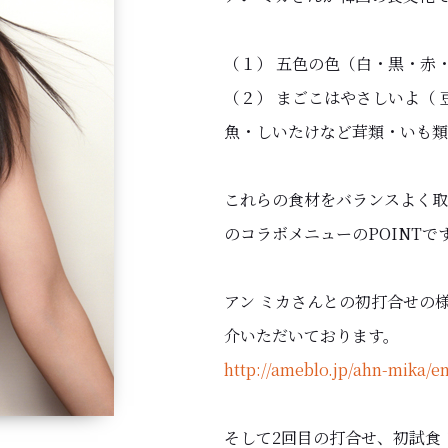
（１） 五色の色（白・黒・赤
（２） まごこはやさしいよ（
魚・しいたけなど茸類・いも類
これらの食材をバランスよく取
のコラボメニューのPOINTで
アン ミカさんとの初打合せの様
介いただいております。
http://ameblo.jp/ahn-mika/e
そして2回目の打合せ、初試食