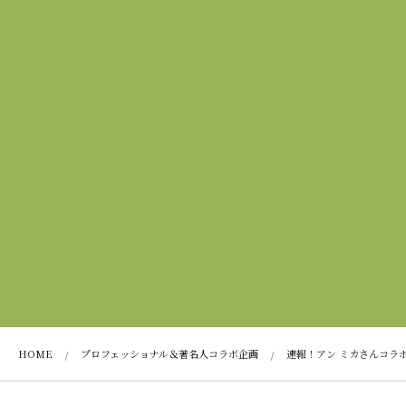
HOME
プロフェッショナル＆著名人コラボ企画
速報！アン ミカさんコラ