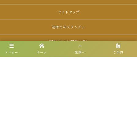
サイトマップ
初めてのスランジェ
薬膳の素材と野菜の紹介
メニュー
ホーム
先頭へ
ご予約
メディア・イベント
メニュー
店舗情報
ご予約
求人
©
2026
【新宿・渋谷】韓国料理 スランジェ