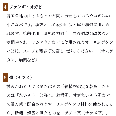
４
ファンギ・オガピ
韓国各地の山のふもとや谷間に分布しているウコギ科の
小さな木です。漢方として疲労回復・体力増強に用いら
れます。抗菌作用、肌免疫力向上、血液循環の改善など
が期待され、サムゲタンなどに使用されます。サムゲタン
などは、スープも残さずお召し上がりください。（サムゲ
タン、鍋類など）
５
棗（ナツメ）
甘みがあるナツメまたはその近緑植物の実を乾燥したも
のは「たいそう」と称し、葛根湯、甘麦たいそう湯など
の漢方薬に配合されます。サムゲタンの材料に使われるほ
か、砂糖、蜂蜜と煮たものを「テチュ茶（ナツメ茶）」