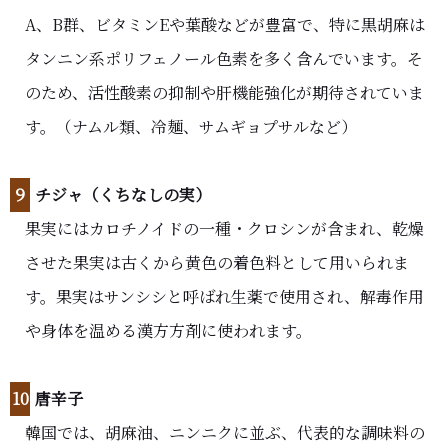
A、B群、ビタミンEや葉酸などが豊富で、特に黒胡麻は
タンニン系ポリフェノール色素を多く含んでいます。そ
のため、活性酸素の抑制や肝機能強化が期待されていま
す。（ナムル類、冷麺、サムギョプサルなど）
９
チジャ（くちなしの実）
果実にはカロチノイドの一種・クロシンが含まれ、乾燥
させた果実は古くから黄色の着色料として用いられま
す。果実はサンシシと呼ばれ生薬で使用され、解毒作用
や身体を温める漢方方剤に使われます。
10
唐辛子
韓国では、胡麻油、ニンニクに並ぶ、代表的な調味料の