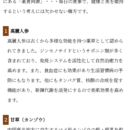
にある「薬食同源」・・・毎日の食事で、健康と美を維持
するという考えには欠かせない韓方です。
１
高麗人参
高麗人参は古くから多様な効能を持つ薬草として認めら
れてきました。ジンセノサイドというサポニン類が多く
含まれており、免疫システムを活性化して自然治癒力を
高めます。また、貧血症にも効果があり生活習慣病の予
防にもなります。他にもタンパク質、核酸の合成を促す
機能があり、新陳代謝を活発にするので美肌効果を高め
ます。
２
甘草（カンゾウ）
中国東北地方に自生するマメ科カンゾウの根・根茎を乾