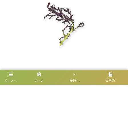
赤からし菜
メニュー
ホーム
先頭へ
ご予約
「水菜」と「からし菜」の交配種。ビタミンA、ビタミンC
が豊富で風邪予防にオススメ。βカロチン、鉄分、カルシウ
ムを含み浄血作用がある。